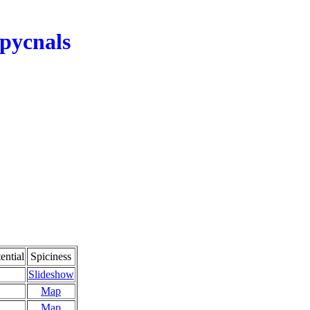
opycnals
ntial
Spiciness
Slideshow
Map
Map