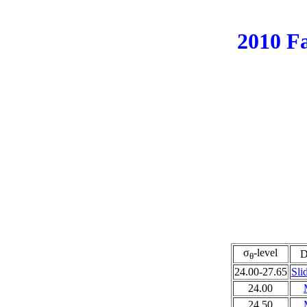
2010 Fa
σ
-level
D
θ
24.00-27.65
Sli
24.00
24.50