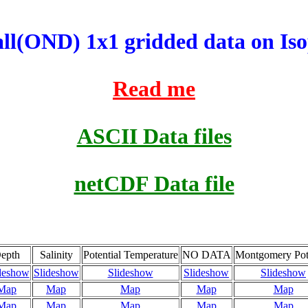
ll(OND) 1x1 gridded data on Is
Read me
ASCII Data files
netCDF Data file
epth
Salinity
Potential Temperature
NO DATA
Montgomery Pote
deshow
Slideshow
Slideshow
Slideshow
Slideshow
Map
Map
Map
Map
Map
Map
Map
Map
Map
Map